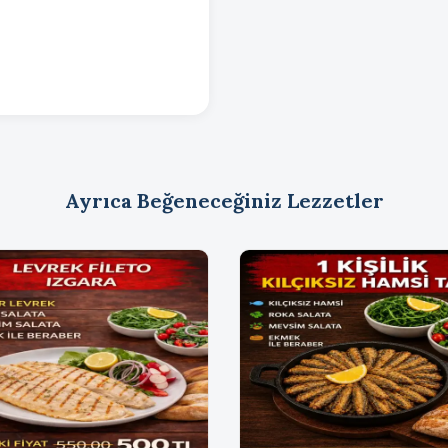
TADINA BAKAN BİLİR Ba
HAYDARİ
GİRİT MEZESİ
ACILI ATOM
Ayrıca Beğeneceğiniz Lezzetler
HUMUS
DENİZ BÖRÜLCE
KAYA KORUĞU