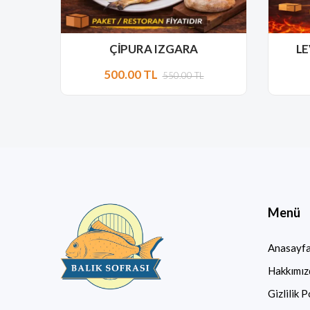
ÇİPURA IZGARA
LE
500.00 TL
550.00 TL
Menü
Anasayf
Hakkımız
Gizlilik P