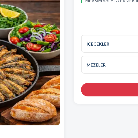
MEVSİM SALATA EKMEK İ
İÇECEKLER
1 LT KOLA
MEZELER
1 LT ŞALGAM
KALAMAR ‼️KAÇMAZ L
330ML KOLA
GÜVEÇ KARİDES
KÜÇÜK ŞALGAM
MARİNE ŞEKER PANCA
2 LT ÖZEL ŞALGAM
PATATES CİPSİ
KARIŞIK CİPS+NUGGE