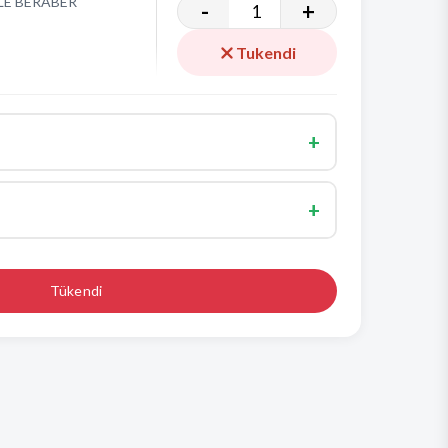
LE BERABER
-
+
Tukendi
+
70.00 TL
+
70.00 TL
EZZETLİ
600.00 TL
50.00 TL
Tükendi
600.00 TL
30.00 TL
R
150.00 TL
100.00 TL
150.00 TL
T+ SOĞAN HALKASI
200.00 TL