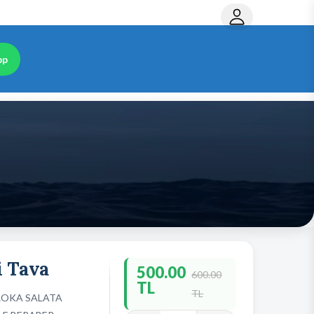
pp
i Tava
500.00
600.00
TL
TL
ROKA SALATA