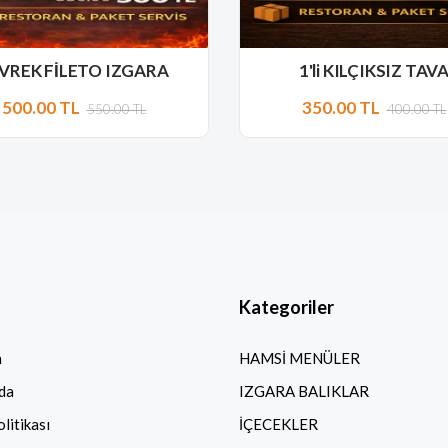
VREK FİLETO IZGARA
1'li KILÇIKSIZ TAV
500.00 TL
350.00 TL
550.00 TL
400.00 TL
Kategoriler
a
HAMSİ MENÜLER
da
IZGARA BALIKLAR
olitikası
İÇECEKLER