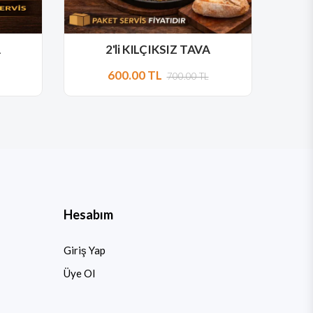
A
2'li KILÇIKSIZ TAVA
600.00 TL
700.00 TL
Hesabım
Giriş Yap
Üye Ol