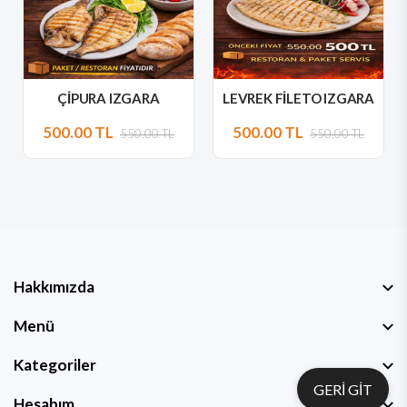
ÇİPURA IZGARA
LEVREK FİLETO IZGARA
500.00 TL
500.00 TL
550.00 TL
550.00 TL
Hakkımızda
Menü
Kategoriler
GERİ GİT
Hesabım