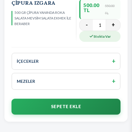
ÇİPURA IZGARA
500.00
550.00
TL
500 GR ÇİPURA YANINDA ROKA
TL
SALATA MEVSİM SALATA EKMEK İLE
BERABER
-
+
Stokta Var
+
İÇECEKLER
1 LT KOLA
70.00 TL
+
MEZELER
1 LT ŞALGAM
70.00 TL
KALAMAR ‼️KAÇMAZ LEZZETLİ
600.00 TL
330ML KOLA
50.00 TL
SEPETE EKLE
GÜVEÇ KARİDES
600.00 TL
KÜÇÜK ŞALGAM
30.00 TL
MARİNE ŞEKER PANCAR
150.00 TL
2 LT ÖZEL ŞALGAM
100.00 TL