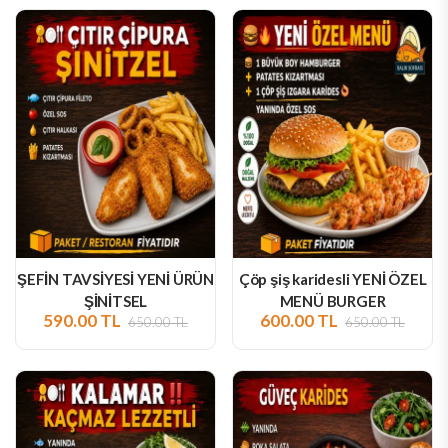
ŞEFİN TAVSİYESİ YENİ ÜRÜN
Çöp şiş karidesli YENİ ÖZEL
ŞİNİTSEL
MENÜ BURGER
590.00 TL
600.00 TL
650.00 TL
650.00 TL