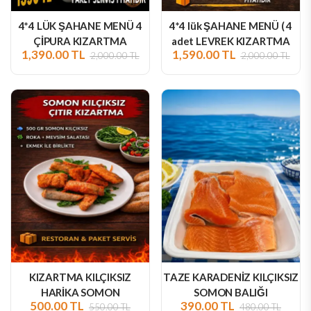
4*4 LÜK ŞAHANE MENÜ 4
4*4 lük ŞAHANE MENÜ ( 4
ÇİPURA KIZARTMA
adet LEVREK KIZARTMA
1,390.00 TL
1,590.00 TL
2,000.00 TL
2,000.00 TL
KIZARTMA KILÇIKSIZ
TAZE KARADENİZ KILÇIKSIZ
HARİKA SOMON
SOMON BALIĞI