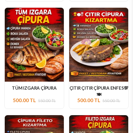
TÜM IZGARA ÇİPURA
ÇITIR ÇITIR ÇİPURA ENFES💯
🍽️
500.00 TL
500.00 TL
550.00 TL
550.00 TL