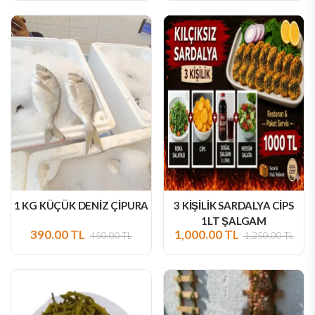
1 KG KÜÇÜK DENİZ ÇİPURA
3 KİŞİLİK SARDALYA CİPS
1LT ŞALGAM
390.00 TL
1,000.00 TL
450.00 TL
1,250.00 TL