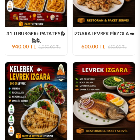
3 'LÜ BURGER+ PATATES 🙋
IZGARA LEVREK PİRZOLA 🍣
🙋🙋
940.00 TL
600.00 TL
1,050.00 TL
650.00 TL