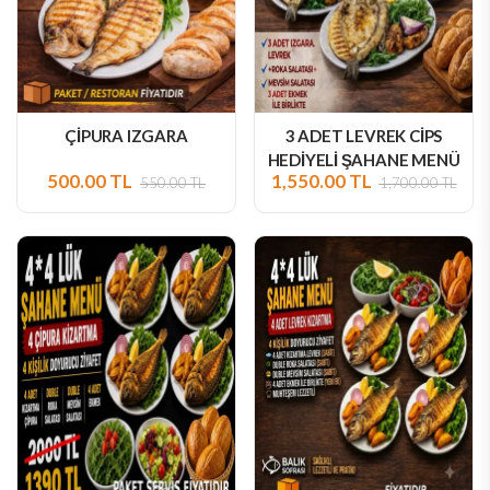
ÇİPURA IZGARA
3 ADET LEVREK CİPS
HEDİYELİ ŞAHANE MENÜ
500.00 TL
1,550.00 TL
550.00 TL
1,700.00 TL