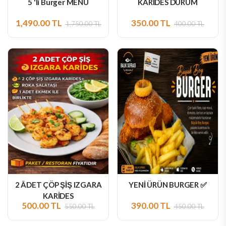
5 'li Burger MENÜ
KARİDES DÜRÜM
1,490.00 TL
350.00 TL
1,750.00 TL
400.00 TL
2 ÂDET ÇÖP ŞİŞ IZGARA
YENİ ÜRÜN BURGER ✅
KARİDES
500.00 TL
390.00 TL
550.00 TL
450.00 TL