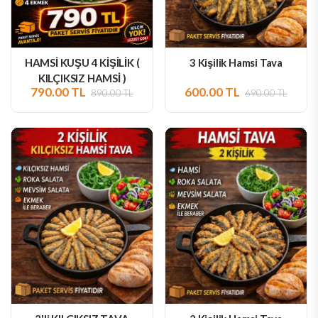
HAMSİ KUŞU 4 KİŞİLİK (
3 Kişilik Hamsi Tava
KILÇIKSIZ HAMSİ )
790.00 TL
600.00 TL
KIZARTMA
890.00 TL
690.00 TL