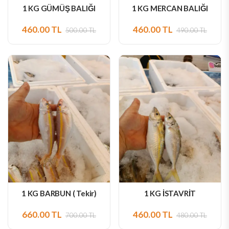
1 KG GÜMÜŞ BALIĞI
1 KG MERCAN BALIĞI
460.00 TL
460.00 TL
500.00 TL
490.00 TL
1 KG BARBUN ( Tekir)
1 KG İSTAVRİT
660.00 TL
460.00 TL
700.00 TL
480.00 TL