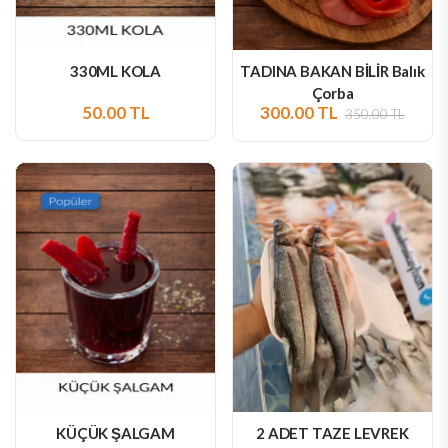
330ML KOLA
TADINA BAKAN BİLİR Balık
Çorba
50.00 TL
300.00 TL
350.00 TL
KÜÇÜK ŞALGAM
2 ADET TAZE LEVREK