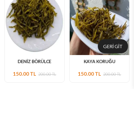
GERİ GİT
DENİZ BÖRÜLCE
KAYA KORUĞU
150.00 TL
150.00 TL
200.00 TL
200.00 TL
Bizi, Bir De Onlardan Dinleyin
Yorumlar