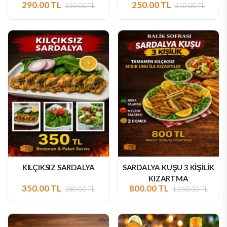
290.00 TL
250.00 TL
350.00 TL
310.00 TL
KILÇIKSIZ SARDALYA
SARDALYA KUŞU 3 KİŞİLİK
KIZARTMA
350.00 TL
800.00 TL
380.00 TL
1,050.00 TL